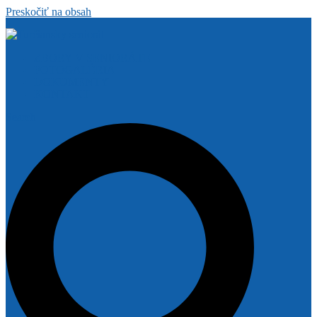
Preskočiť na obsah
ZBORY V SENIORÁTE
FOTOGALÉRIA
DOKUMENTY
KONTAKT
Search