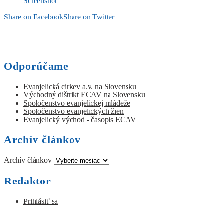
Screenshot
Share on Facebook
Share on Twitter
Odporúčame
Evanjelická cirkev a.v. na Slovensku
Východný dištrikt ECAV na Slovensku
Spoločenstvo evanjelickej mládeže
Spoločenstvo evanjelických žien
Evanjelický východ - časopis ECAV
Archív článkov
Archív článkov
Redaktor
Prihlásiť sa