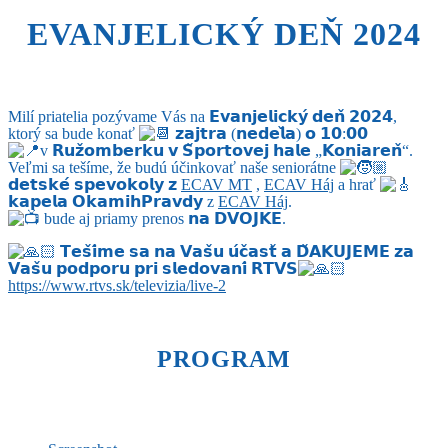
EVANJELICKÝ DEŇ 2024
Milí priatelia pozývame Vás na 𝗘𝘃𝗮𝗻𝗷𝗲𝗹𝗶𝗰𝗸𝘆́ 𝗱𝗲𝗻̌ 𝟮𝟬𝟮𝟰,
ktorý sa bude konať
𝘇𝗮𝗷𝘁𝗿𝗮 (𝗻𝗲𝗱𝗲𝗹̌𝗮) 𝗼 𝟭𝟬:𝟬𝟬
v 𝗥𝘂𝘇̌𝗼𝗺𝗯𝗲𝗿𝗸𝘂 𝘃 𝗦̌𝗽𝗼𝗿𝘁𝗼𝘃𝗲𝗷 𝗵𝗮𝗹𝗲 „𝗞𝗼𝗻𝗶𝗮𝗿𝗲𝗻̌“.
Veľmi sa tešíme, že budú účinkovať naše seniorátne
𝗱𝗲𝘁𝘀𝗸𝗲́ 𝘀𝗽𝗲𝘃𝗼𝗸𝗼𝗹𝘆 𝘇
ECAV MT
,
ECAV Háj
a hrať
𝗸𝗮𝗽𝗲𝗹𝗮 𝗢𝗸𝗮𝗺𝗶𝗵𝗣𝗿𝗮𝘃𝗱𝘆 z
ECAV Háj
.
bude aj priamy prenos 𝗻𝗮 𝗗𝗩𝗢𝗝𝗞𝗘.
𝗧𝗲𝘀̌𝗶́𝗺𝗲 𝘀𝗮 𝗻𝗮 𝗩𝗮𝘀̌𝘂 𝘂́𝗰̌𝗮𝘀𝘁̌ 𝗮 𝗗̌𝗔𝗞𝗨𝗝𝗘𝗠𝗘 𝘇𝗮
𝗩𝗮𝘀̌𝘂 𝗽𝗼𝗱𝗽𝗼𝗿𝘂 𝗽𝗿𝗶 𝘀𝗹𝗲𝗱𝗼𝘃𝗮𝗻𝗶́ 𝗥𝗧𝗩𝗦
https://www.rtvs.sk/televizia/live-2
PROGRAM