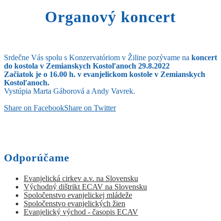
Organový koncert
Srdečne Vás spolu s Konzervatóriom v Žiline pozývame na
koncert
do kostola v Zemianskych Kostoľanoch 29.8.2022
Začiatok je o 16.00 h. v evanjelickom kostole v Zemianskych
Kostoľanoch.
Vystúpia Marta Gáborová a Andy Vavrek.
Share on Facebook
Share on Twitter
Odporúčame
Evanjelická cirkev a.v. na Slovensku
Východný dištrikt ECAV na Slovensku
Spoločenstvo evanjelickej mládeže
Spoločenstvo evanjelických žien
Evanjelický východ - časopis ECAV