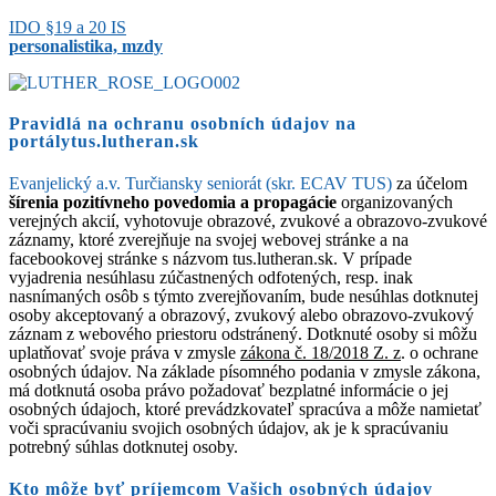
IDO §19 a 20 IS
personalistika, mzdy
Pravidlá na ochranu osobních údajov na
portálytus.lutheran.sk​
Evanjelický a.v. Turčiansky seniorát (skr. ECAV TUS)
za účelom
šírenia pozitívneho povedomia a propagácie
organizovaných
verejných akcií, vyhotovuje obrazové, zvukové a obrazovo-zvukové
záznamy, ktoré zverejňuje na svojej webovej stránke a na
facebookovej stránke s názvom tus.lutheran.sk. V prípade
vyjadrenia nesúhlasu zúčastnených odfotených, resp. inak
nasnímaných osôb s týmto zverejňovaním, bude nesúhlas dotknutej
osoby akceptovaný a obrazový, zvukový alebo obrazovo-zvukový
záznam z webového priestoru odstránený. Dotknuté osoby si môžu
uplatňovať svoje práva v zmysle
zákona č. 18/2018 Z. z
. o ochrane
osobných údajov. Na základe písomného podania v zmysle zákona,
má dotknutá osoba právo požadovať bezplatné informácie o jej
osobných údajoch, ktoré prevádzkovateľ spracúva a môže namietať
voči spracúvaniu svojich osobných údajov, ak je k spracúvaniu
potrebný súhlas dotknutej osoby.
Kto môže byť príjemcom Vašich osobných údajov