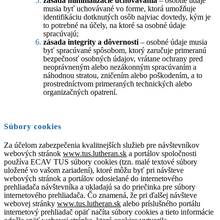
zásada minimalizácie uchovávania
– osobné údaje
musia byť uchovávané vo forme, ktorá umožňuje
identifikáciu dotknutých osôb najviac dovtedy, kým je
to potrebné na účely, na ktoré sa osobné údaje
spracúvajú;
zásada integrity a dôvernosti
– osobné údaje musia
byť spracúvané spôsobom, ktorý zaručuje primeranú
bezpečnosť osobných údajov, vrátane ochrany pred
neoprávneným alebo nezákonným spracúvaním a
náhodnou stratou, zničením alebo poškodením, a to
prostredníctvom primeraných technických alebo
organizačných opatrení.
Súbory cookies
Za účelom zabezpečenia kvalitnejších služieb pre návštevníkov
webových stránok
www.tus.lutheran.sk
a portálov spoločnosti
používa ECAV TUS súbory cookies (tzn. malé textové súbory
uložené vo vašom zariadení), ktoré môžu byť pri návšteve
webových stránok a portálov odosielané do internetového
prehliadača návštevníka a ukladajú sa do priečinka pre súbory
internetového prehliadača. Čo znamená, že pri ďalšej návšteve
webovej stránky
www.tus.lutheran.sk
alebo príslušného portálu
internetový prehliadač opäť načíta súbory cookies a tieto informácie