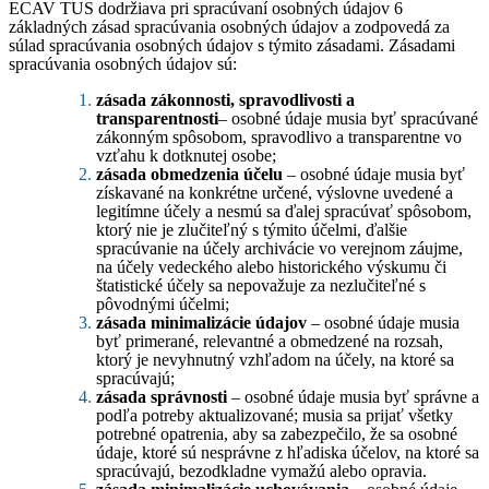
ECAV TUS dodržiava pri spracúvaní osobných údajov 6
základných zásad spracúvania osobných údajov a zodpovedá za
súlad spracúvania osobných údajov s týmito zásadami. Zásadami
spracúvania osobných údajov sú:
zásada zákonnosti, spravodlivosti a
transparentnosti
– osobné údaje musia byť spracúvané
zákonným spôsobom, spravodlivo a transparentne vo
vzťahu k dotknutej osobe;
zásada obmedzenia účelu
– osobné údaje musia byť
získavané na konkrétne určené, výslovne uvedené a
legitímne účely a nesmú sa ďalej spracúvať spôsobom,
ktorý nie je zlučiteľný s týmito účelmi, ďalšie
spracúvanie na účely archivácie vo verejnom záujme,
na účely vedeckého alebo historického výskumu či
štatistické účely sa nepovažuje za nezlučiteľné s
pôvodnými účelmi;
zásada minimalizácie údajov
– osobné údaje musia
byť primerané, relevantné a obmedzené na rozsah,
ktorý je nevyhnutný vzhľadom na účely, na ktoré sa
spracúvajú;
zásada správnosti
– osobné údaje musia byť správne a
podľa potreby aktualizované; musia sa prijať všetky
potrebné opatrenia, aby sa zabezpečilo, že sa osobné
údaje, ktoré sú nesprávne z hľadiska účelov, na ktoré sa
spracúvajú, bezodkladne vymažú alebo opravia.