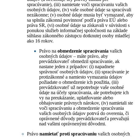
spracúvanie), (iii) namietate voči spracúvaniu vašich
osobných údajov, (iv) vaše osobné údaje sa spracúvali
nezákonne; (v) osobné údaje musia byť vymazané, aby
sa splnila zákonná povinnosť podľa práva EÚ alebo
práva SR, (vi) osobné údaje sa získavali v súvislosti s
ponukou služieb informačnej spoločnosti na základe
súhlasu zákonného zástupcu dotknutej osoby mladšej
ako 16 rokov.
Právo na
obmedzenie spracúvania
vašich
osobných údajov – máte právo, aby
prevádzkovateľ obmedzil spracúvanie, ak
nastane jeden z prípadov: (i) napadnete
správnosť osobných údajov, (ii) spracúvanie je
protizákonné a namiesto vymazania údajov
požiadate o obmedzenie ich použitia, (iii)
prevádzkovateľ už nepotrebuje vaše osobné
údaje na účely spracúvania, ale potrebujete ich
vy na preukázanie, uplatňovanie alebo
obhajovanie právnych nárokov, (iv) namietali ste
voči spracúvaniu a obmedzenie spracúvania
vašich osobných údajov potrvá do overenia, či
oprávnené dôvody prevádzkovateľa prevažujú
nad vašimi oprávnenými dôvodmi.
Právo
namietať proti spracúvaniu
vašich osobných