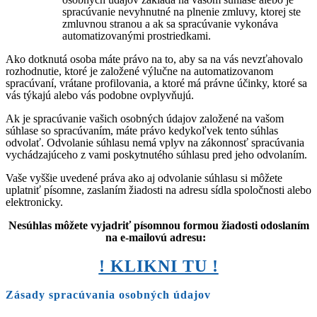
spracúvanie nevyhnutné na plnenie zmluvy, ktorej ste
zmluvnou stranou a ak sa spracúvanie vykonáva
automatizovanými prostriedkami.
Ako dotknutá osoba máte právo na to, aby sa na vás nevzťahovalo
rozhodnutie, ktoré je založené výlučne na automatizovanom
spracúvaní, vrátane profilovania, a ktoré má právne účinky, ktoré sa
vás týkajú alebo vás podobne ovplyvňujú.
Ak je spracúvanie vašich osobných údajov založené na vašom
súhlase so spracúvaním, máte právo kedykoľvek tento súhlas
odvolať. Odvolanie súhlasu nemá vplyv na zákonnosť spracúvania
vychádzajúceho z vami poskytnutého súhlasu pred jeho odvolaním.
Vaše vyššie uvedené práva ako aj odvolanie súhlasu si môžete
uplatniť písomne, zaslaním žiadosti na adresu sídla spoločnosti alebo
elektronicky.
Nesúhlas môžete vyjadriť písomnou formou žiadosti odoslaním
na e-mailovú adresu:
! KLIKNI TU !
Zásady spracúvania osobných údajov