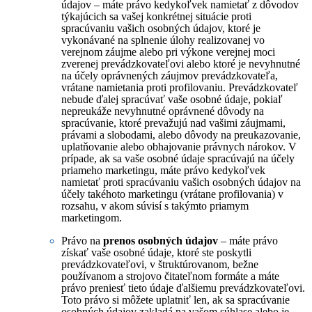
údajov – máte právo kedykoľvek namietať z dôvodov
týkajúcich sa vašej konkrétnej situácie proti
spracúvaniu vašich osobných údajov, ktoré je
vykonávané na splnenie úlohy realizovanej vo
verejnom záujme alebo pri výkone verejnej moci
zverenej prevádzkovateľovi alebo ktoré je nevyhnutné
na účely oprávnených záujmov prevádzkovateľa,
vrátane namietania proti profilovaniu. Prevádzkovateľ
nebude ďalej spracúvať vaše osobné údaje, pokiaľ
nepreukáže nevyhnutné oprávnené dôvody na
spracúvanie, ktoré prevažujú nad vašimi záujmami,
právami a slobodami, alebo dôvody na preukazovanie,
uplatňovanie alebo obhajovanie právnych nárokov. V
prípade, ak sa vaše osobné údaje spracúvajú na účely
priameho marketingu, máte právo kedykoľvek
namietať proti spracúvaniu vašich osobných údajov na
účely takéhoto marketingu (vrátane profilovania) v
rozsahu, v akom súvisí s takýmto priamym
marketingom.
Právo na
prenos osobných údajov
– máte právo
získať vaše osobné údaje, ktoré ste poskytli
prevádzkovateľovi, v štruktúrovanom, bežne
používanom a strojovo čitateľnom formáte a máte
právo preniesť tieto údaje ďalšiemu prevádzkovateľovi.
Toto právo si môžete uplatniť len, ak sa spracúvanie
osobných údajov zakladá na vašom súhlase alebo je