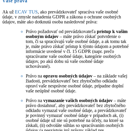
Vaše práva
Ak už
ECAV TUS
, ako prevádzkovateľ spracúva vaše osobné
údaje, v zmysle nariadenia GDPR a zákona o ochrane osobných
údajov, máte ako dotknutá osoba nasledovné práva:
Právo požadovať od prevádzkovateľa
prístup k vašim
osobným údajov
– máte právo získať potvrdenie o
tom, či sa spracúvajú vaše osobné údaje, a ak tomu tak
je, máte právo získať prístup k týmto údajom a potrebné
informácie uvedené v čl. 15 GDPR (napr. prečo
spracúvame vaše osobné údaje, kategórie osobných
údajov, po akú dobu sú vaše osobné údaje
uchovávané).
Právo na
opravu osobných údajov
– na základe vašej
žiadosti, prevádzkovateľ bez zbytočného odkladu
opraví vaše nesprávne osobné údaje, prípadne doplní
vaše neúplné osobné údaje.
Právo na
vymazanie vašich osobných údajov
– máte
právo dosiahnuť, aby prevádzkovateľ bez zbytočného
odkladu vymazal vaše osobné údaje, a prevádzkovateľ
je povinný vymazať osobné údaje v prípadoch ak, (i)
osobné údaje už nie sú potrebné na účely, na ktoré sa
získali, (ii) odvoláte súhlas so spracúvaním osobných
údajov (a neexistuje iný právny základ pre