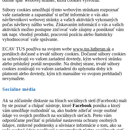
odošle späť webovej stránke, ktorá cookies vytvorila.
Súbory cookies umožňujú týmto webovým stránkam rozpoznať
vaše zariadenie a zapamätať si určité informácie o vás ako
návštevníkovi webovej stránky a vašich aktivitách vykonaných
počas návštevy nášho webu. Získavaním informácií o vás a vašich
aktivitách možno postupne zisťovať vaše záujmy a ponúknuť vám
tak napr. vhodný produkt, pracovnú pozíciu alebo štatisticky
vyhodnocovať vaše správanie.
ECAV TUS používa na svojom webe
www.tus.lutheran.sk
a
portáloch dočasné a trvalé súbory cookies. Dočasné súbory cookies
sa uchovávajú vo vašom zariadení dovtedy, kým webovú stránku
alebo príslušný portál neopustíte. Na druhej strane, trvalé súbory
cookies zostávajú vo vašom zariadení do uplynutia doby ich
platnosti alebo dovtedy, kým ich manuálne vo svojom prehliadači
nevymažete.
Sociálne média
Ak sa zúčastníte diskusie na fórach sociálnych sietí (Facebook) mali
by ste poznať a chápať nástroje, ktoré
Facebook
ponúka a ktorý
vám umožňuje rozhodnúť sa, ako budete zdieľať svoje osobné
údaje vo svojich profiloch na sociálnych sieťach. Preto vám
odporúčame prečítať si príslušné nastavenia ochrany osobných
údajov, zmluvné podmienky a súvisiace informácie o tom, ako sa