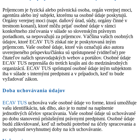
Príjemcom je fyzická alebo právnická osoba, orgán verejnej moci,
agentúra alebo iný subjekt, ktorému sa osobné údaje poskytujú.
Orgány verejnej moci (napr. daňový úrad, súdy, orgány činné v
trestnom konaní), ktoré môžu prijať osobné údaje v rámci
konkrétneho zisťovania v súlade so slovenským právnym
poriadkom, sa nepovažujú za príjemcov. Väčšina vašich osobných
údajov, ktoré ECAV TUS získal nie je poskytovaná iným
príjemcom. Vaše osobné údaje, ktoré vás označujú ako autora
uverejneného príspevku/článku sú sprístupnené (viditeľné) pre
čitateľov našich spravodajských webov a portálov. Osobné údaje
ECAV TUS neprenáša do tretích krajín ani do medzinárodných
organizácií. ECAV TUS sprístupní osobné údaje iným subjektom
iba v súlade s internými predpismi a v prípadoch, keď to bude
vyžadovať zákon.
Doba uchovávania údajov
ECAV TUS
uchováva vaše osobné údaje vo forme, ktorá umožňuje
vašu identifikáciu, tak dlho, ako je to nutné na naplnenie
jednotlivých účelov spracúvania. Vaše osobné údaje sú uchovávané
po dobu stanovenú príslušnými právnymi predpismi. Osobné údaje
budú zlikvidované, keď už nebudú potrebné na účely spracovania a
po uplynutí nevyhnutnej doby na ich uchovávanie.