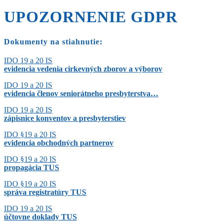
UPOZORNENIE GDPR
Dokumenty na stiahnutie:
IDO 19 a 20 IS
evidencia vedenia cirkevných zborov a výborov
IDO 19 a 20 IS
evidencia členov seniorátneho presbyterstva…
IDO 19 a 20 IS
zápisnice konventov a presbyterstiev
IDO §19 a 20 IS
evidencia obchodných partnerov
IDO §19 a 20 IS
propagácia TUS
IDO §19 a 20 IS
správa registratúry TUS
IDO 19 a 20 IS
účtovne doklady TUS