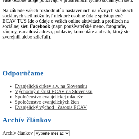
vaše osobné údaje používajú v prostrediach týchto sociálnych sietí.
Na základe vašich rozhodnutí o nastaveniach na rôznych stránkach
sociálnych sietí môžu byť niektoré osobné údaje sprístupnené
ECAV TUS Ide o údaje o vašich online aktivitách a profiloch na
sociálnej sieti
Facebook
(napr. používateľské meno, fotografie,
záujmy, e-mailová adresa, pohlavie, komentáre a obsah, ktorý ste
zverejnili alebo zdieľali).
Odporúčame
Evanjelická cirkev a.v. na Slovensku
Východný dištrikt ECAV na Slovensku
Spoločenstvo evanjelickej mládeže
Spoločenstvo evanjelických žien
Evanjelický východ - časopis ECAV
Archív článkov
Archív článkov